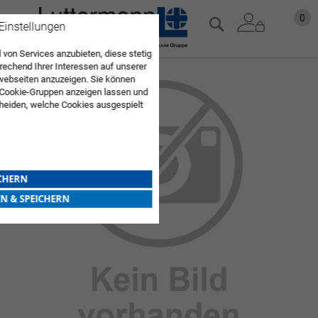
Zum
Mein
0
Suche
 Einstellungen
Inhalt
springen
 von Services anzubieten, diese stetig
echend Ihrer Interessen auf unserer
Zum
webseiten anzuzeigen. Sie können
 Cookie-Gruppen anzeigen lassen und
Ende
heiden, welche Cookies ausgespielt
der
Sie diese Auswahl. Wenn Sie "alle
Bildgalerie
en Sie in die Verwendung aller Cookies
springen
Sie nach Ihrer Bestätigung in unserer
ICHERN
EN & SPEICHERN