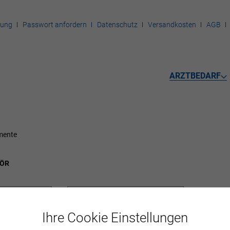
rung
Passwort anfordern
Datenschutz
Versandkosten
AGB
ARZTBEDARF
mente
HÖR
Ihre Cookie Einstellungen