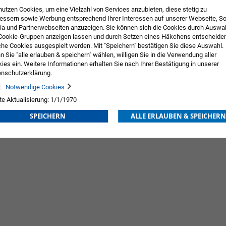
nutzen Cookies, um eine Vielzahl von Services anzubieten, diese stetig zu
essern sowie Werbung entsprechend Ihrer Interessen auf unserer Webseite, So
a und Partnerwebseiten anzuzeigen. Sie können sich die Cookies durch Auswa
Cookie-Gruppen anzeigen lassen und durch Setzen eines Häkchens entscheide
he Cookies ausgespielt werden. Mit "Speichern" bestätigen Sie diese Auswahl.
 Sie "alle erlauben & speichern" wählen, willigen Sie in die Verwendung aller
ies ein. Weitere Informationen erhalten Sie nach Ihrer Bestätigung in unserer
tliche Nase
Bakterienfilter 767
nschutzerklärung.
Notwendige Cookies
ng
Preis nach Anmeldung
te Aktualisierung: 1/1/1970
ZUR
SPEICHERN
ALLE ERLAUBEN & SPEICHERN
E
WUNSCHLISTE
HINZUFÜGEN