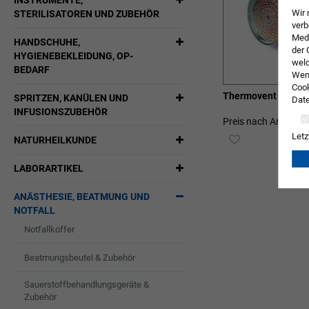
INSTRUMENTE,
Wir 
STERILISATOREN UND ZUBEHÖR
verb
Medi
HANDSCHUHE,
der 
HYGIENEBEKLEIDUNG, OP-
welc
BEDARF
Wenn
Cook
Thermovent T küns
SPRITZEN, KANÜLEN UND
Date
INFUSIONSZUBEHÖR
Preis nach Anmeldu
Letz
ZUR
NATURHEILKUNDE
WUNSCHLIST
LABORARTIKEL
HINZUFÜGEN
ANÄSTHESIE, BEATMUNG UND
NOTFALL
Notfallkoffer
Beatmungsbeutel & Zubehör
Sauerstoffbehandlungsgeräte &
Zubehör