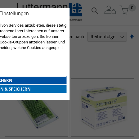
Zum
Mein
0
Suche
 Einstellungen
Inhalt
springen
 von Services anzubieten, diese stetig
echend Ihrer Interessen auf unserer
Ab
Sortieren nach
webseiten anzuzeigen. Sie können
so
 Cookie-Gruppen anzeigen lassen und
ARZTBEDARF
heiden, welche Cookies ausgespielt
Sie diese Auswahl. Wenn Sie "alle
7
Elemente
en Sie in die Verwendung aller Cookies
Sie nach Ihrer Bestätigung in unserer
STERILE OP-HANDSCHUHE
ICHERN
EN & SPEICHERN