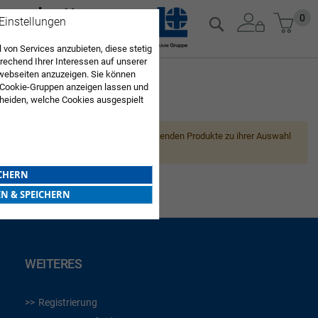
Zum
Mein
0
Suche
 Einstellungen
Inhalt
springen
 von Services anzubieten, diese stetig
echend Ihrer Interessen auf unserer
webseiten anzuzeigen. Sie können
 Cookie-Gruppen anzeigen lassen und
heiden, welche Cookies ausgespielt
ARZTBEDARF
Sie diese Auswahl. Wenn Sie "alle
en Sie in die Verwendung aller Cookies
Leider können wir keine passenden Produkte zu ihrer Auswahl
Sie nach Ihrer Bestätigung in unserer
finden.
ICHERN
EN & SPEICHERN
WEITERES
Registrierung