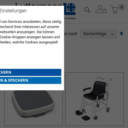
Zum
Mein
0
Suche
 Einstellungen
Inhalt
springen
 von Services anzubieten, diese stetig
echend Ihrer Interessen auf unserer
webseiten anzuzeigen. Sie können
Ab
Sortieren nach
 Cookie-Gruppen anzeigen lassen und
so
heiden, welche Cookies ausgespielt
PFLEGEBEDARF
Sie diese Auswahl. Wenn Sie "alle
en Sie in die Verwendung aller Cookies
4
Elemente
Sie nach Ihrer Bestätigung in unserer
WAAGEN
ICHERN
EN & SPEICHERN