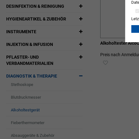
Date
DESINFEKTION & REINIGUNG
HYGIENEARTIKEL & ZUBEHÖR
Letz
INSTRUMENTE
Alkoholtester Alc
INJEKTION & INFUSION
Preis nach Anmeldu
PFLASTER- UND
ZUR
VERBANDMATERIALIEN
WUNSCHLIST
DIAGNOSTIK & THERAPIE
HINZUFÜGEN
Stethoskope
Blutdruckmesser
Alkoholtestgerät
Fieberthermometer
Absauggeräte & Zubehör