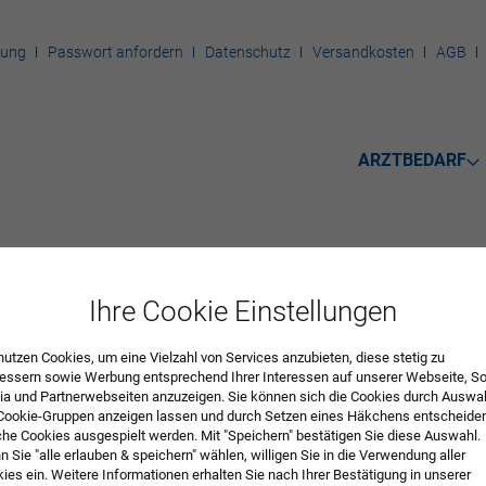
rung
Passwort anfordern
Datenschutz
Versandkosten
AGB
ARZTBEDARF
mente
Ihre Cookie Einstellungen
ÄT
nutzen Cookies, um eine Vielzahl von Services anzubieten, diese stetig zu
essern sowie Werbung entsprechend Ihrer Interessen auf unserer Webseite, So
a und Partnerwebseiten anzuzeigen. Sie können sich die Cookies durch Auswa
Cookie-Gruppen anzeigen lassen und durch Setzen eines Häkchens entscheide
he Cookies ausgespielt werden. Mit "Speichern" bestätigen Sie diese Auswahl.
 Sie "alle erlauben & speichern" wählen, willigen Sie in die Verwendung aller
ies ein. Weitere Informationen erhalten Sie nach Ihrer Bestätigung in unserer