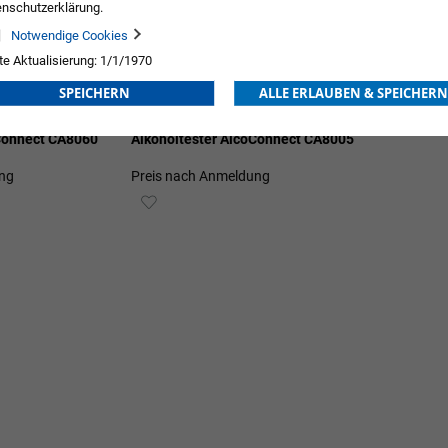
nschutzerklärung.
Notwendige Cookies
te Aktualisierung: 1/1/1970
SPEICHERN
ALLE ERLAUBEN & SPEICHERN
oConnect CA8060
Alkoholtester AlcoConnect CA8005
ng
Preis nach Anmeldung
ZUR
E
WUNSCHLISTE
HINZUFÜGEN