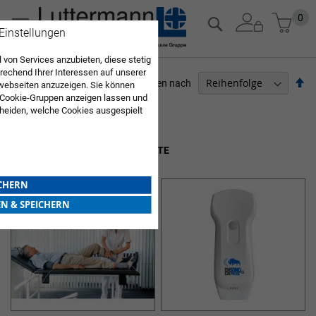
Zum
Mein
0
Suche
Inhalt
 Einstellungen
springen
 von Services anzubieten, diese stetig
echend Ihrer Interessen auf unserer
Ab
Sortieren nach
webseiten anzuzeigen. Sie können
so
 Cookie-Gruppen anzeigen lassen und
ARZTBEDARF
heiden, welche Cookies ausgespielt
Sie diese Auswahl. Wenn Sie "alle
9
Elemente
en Sie in die Verwendung aller Cookies
Sie nach Ihrer Bestätigung in unserer
SONOGRAPHIE DIAGNOSE GERÄTE
ICHERN
EN & SPEICHERN