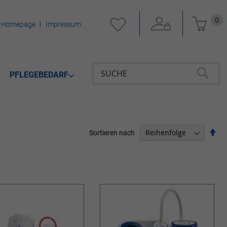
Mein 
0
Homepage
Impressum
PFLEGEBEDARF
Suche
SUCHE
Abs
Sortieren nach
sor