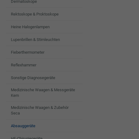
Dermatoskope
WUNSCHLIST
Rektoskope & Proktoskope
HINZUFÜGEN
Heine Halogenlampen
Lupenbrillen & Stirnleuchten
Fieberthermometer
Reflexhammer
Sonstige Diagnosegeräte
Medizinische Waagen & Messgeräte
Kern
Medizinische Waagen & Zubehör
Seca
Absauggeräte
HF-Chirugiegeräte