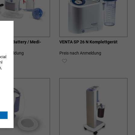
 161 Battery / Medi-
VENTA SP 26 N Komplettgerät
ch Anmeldung
Preis nach Anmeldung
cial
ZUR
hl
n,
SCHLISTE
WUNSCHLISTE
ZUFÜGEN
HINZUFÜGEN