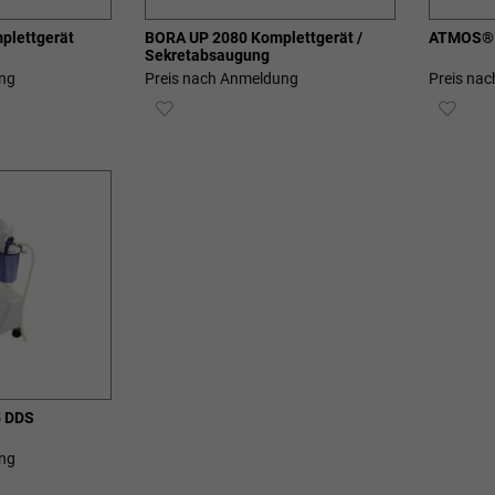
plettgerät
BORA UP 2080 Komplettgerät /
ATMOS® C
Sekretabsaugung
ng
Preis nach Anmeldung
Preis na
ZUR
ZUR
E
WUNSCHLISTE
WUN
HINZUFÜGEN
HIN
 DDS
ng