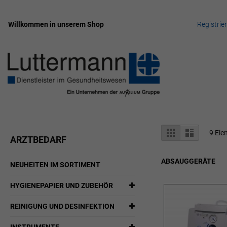
Willkommen in unserem Shop
Registrie
Zum
Inhalt
springen
Anzeigen
Liste
Liste
9
Ele
ARZTBEDARF
als
ABSAUGGERÄTE
NEUHEITEN IM SORTIMENT
HYGIENEPAPIER UND ZUBEHÖR
REINIGUNG UND DESINFEKTION