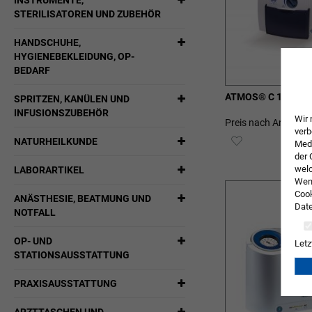
INSTRUMENTE,
STERILISATOREN UND ZUBEHÖR
HANDSCHUHE,
HYGIENEBEKLEIDUNG, OP-
BEDARF
ATMOS® C 161 Batt
SPRITZEN, KANÜLEN UND
INFUSIONSZUBEHÖR
Wir 
Preis nach Anmeldu
verb
ZUR
NATURHEILKUNDE
Medi
der 
WUNSCHLIST
welc
LABORARTIKEL
Wenn
HINZUFÜGEN
Cook
ANÄSTHESIE, BEATMUNG UND
Date
NOTFALL
OP- UND
Letz
STATIONSAUSSTATTUNG
PRAXISAUSSTATTUNG