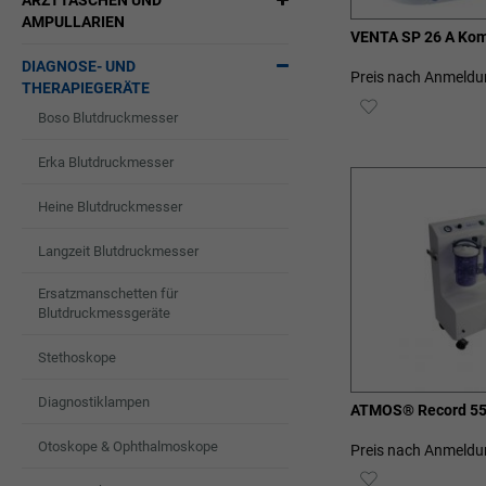
ARZTTASCHEN UND
AMPULLARIEN
VENTA SP 26 A Kom
DIAGNOSE- UND
Preis nach Anmeldu
THERAPIEGERÄTE
ZUR
Boso Blutdruckmesser
WUNSCHLIST
Erka Blutdruckmesser
HINZUFÜGEN
Heine Blutdruckmesser
Langzeit Blutdruckmesser
Ersatzmanschetten für
Blutdruckmessgeräte
Stethoskope
Diagnostiklampen
ATMOS® Record 55
Otoskope & Ophthalmoskope
Preis nach Anmeldu
ZUR