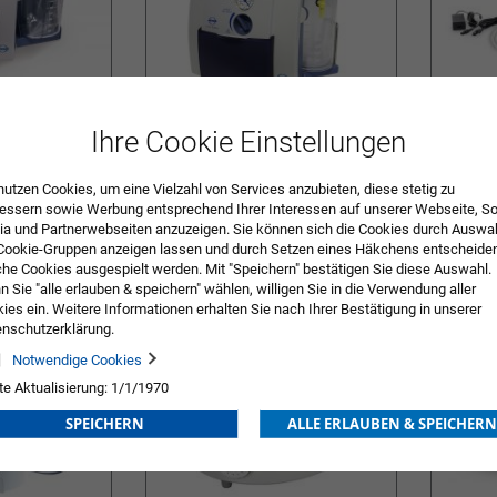
Ihre Cookie Einstellungen
ery / Serres®
ATMOS® C 161 Battery /
ATMOS® C
Receptal®
Vac®
nutzen Cookies, um eine Vielzahl von Services anzubieten, diese stetig zu
ng
Preis nach Anmeldung
Preis na
essern sowie Werbung entsprechend Ihrer Interessen auf unserer Webseite, So
ZUR
ZUR
a und Partnerwebseiten anzuzeigen. Sie können sich die Cookies durch Auswa
Cookie-Gruppen anzeigen lassen und durch Setzen eines Häkchens entscheide
E
WUNSCHLISTE
WUN
he Cookies ausgespielt werden. Mit "Speichern" bestätigen Sie diese Auswahl.
 Sie "alle erlauben & speichern" wählen, willigen Sie in die Verwendung aller
HINZUFÜGEN
HIN
ies ein. Weitere Informationen erhalten Sie nach Ihrer Bestätigung in unserer
nschutzerklärung.
Notwendige Cookies
te Aktualisierung: 1/1/1970
SPEICHERN
ALLE ERLAUBEN & SPEICHERN