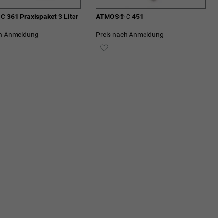
 361 Praxispaket 3 Liter
ATMOS® C 451
ch Anmeldung
Preis nach Anmeldung
ZUR
SCHLISTE
WUNSCHLISTE
ZUFÜGEN
HINZUFÜGEN