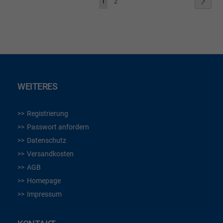
Seite
Weite
Sie
Seite
1
2
lesen
gerade
die
Seite
WEITERES
Registrierung
Passwort anfordern
Datenschutz
Versandkosten
AGB
Homepage
Impressum