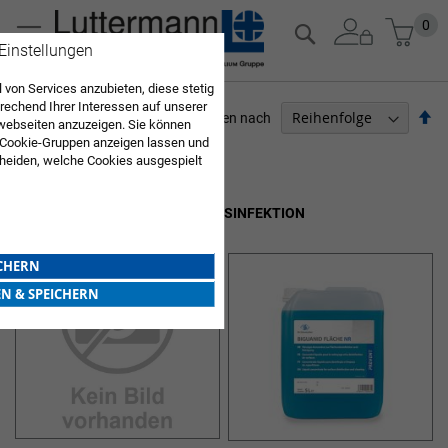
Zum
Mein
0
Suche
Inhalt
 Einstellungen
springen
 von Services anzubieten, diese stetig
echend Ihrer Interessen auf unserer
Ab
Sortieren nach
webseiten anzuzeigen. Sie können
so
 Cookie-Gruppen anzeigen lassen und
ARZTBEDARF
heiden, welche Cookies ausgespielt
Sie diese Auswahl. Wenn Sie "alle
Artikel
1
-
12
von
14
en Sie in die Verwendung aller Cookies
KONZENTRATE FÜR FLÄCHENDESINFEKTION
Sie nach Ihrer Bestätigung in unserer
ICHERN
EN & SPEICHERN