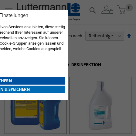
Zum
Mein
0
Suche
Inhalt
 Einstellungen
springen
 von Services anzubieten, diese stetig
echend Ihrer Interessen auf unserer
Ab
Sortieren nach
webseiten anzuzeigen. Sie können
so
 Cookie-Gruppen anzeigen lassen und
ARZTBEDARF
heiden, welche Cookies ausgespielt
Sie diese Auswahl. Wenn Sie "alle
Artikel
1
-
12
von
27
en Sie in die Verwendung aller Cookies
INSTRUMENTENREINIGUNG UND -DESINFEKTION
Sie nach Ihrer Bestätigung in unserer
ICHERN
EN & SPEICHERN