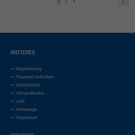
Seite
Weite
Sie
Seite
Seite
1
2
3
lesen
gerade
die
Seite
WEITERES
Registrierung
Passwort anfordern
Datenschutz
Versandkosten
AGB
Homepage
Impressum