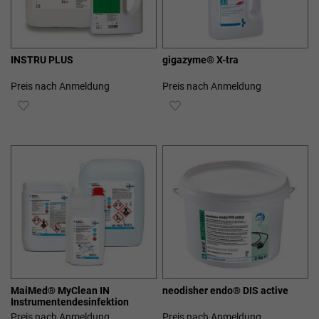
INSTRU PLUS
gigazyme® X-tra
Preis nach Anmeldung
Preis nach Anmeldung
ZUR
ZUR
WUNSCHLISTE
WUNSCHLISTE
HINZUFÜGEN
HINZUFÜGEN
MaiMed® MyClean IN
neodisher endo® DIS active
Instrumentendesinfektion
Preis nach Anmeldung
Preis nach Anmeldung