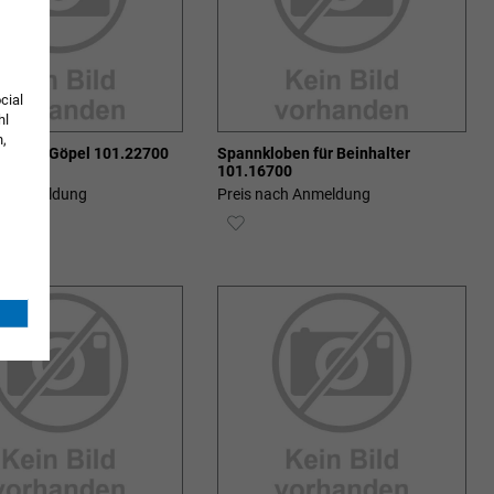
cial
hl
n,
er nach Göpel 101.22700
Spannkloben für Beinhalter
101.16700
ch Anmeldung
Preis nach Anmeldung
ZUR
SCHLISTE
WUNSCHLISTE
ZUFÜGEN
HINZUFÜGEN