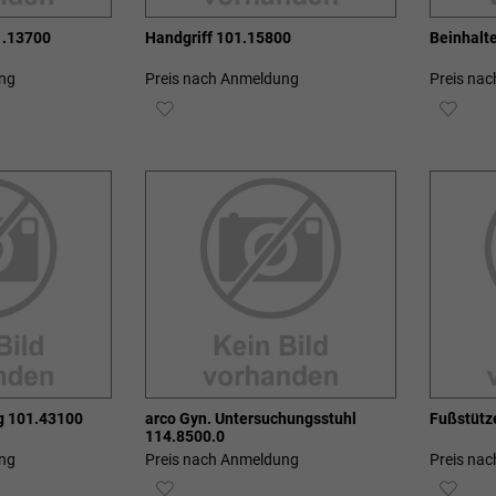
1.13700
Handgriff 101.15800
Beinhalt
ng
Preis nach Anmeldung
Preis na
ZUR
ZUR
E
WUNSCHLISTE
WUN
HINZUFÜGEN
HIN
g 101.43100
arco Gyn. Untersuchungsstuhl
Fußstütz
114.8500.0
ng
Preis nach Anmeldung
Preis na
ZUR
ZUR