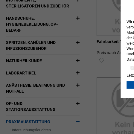
INSTRUMENTE,
STERILISATOREN UND ZUBEHÖR
HANDSCHUHE,
Wir 
HYGIENEBEKLEIDUNG, OP-
verb
BEDARF
Medi
der 
Fahrbarkeit 101.23
SPRITZEN, KANÜLEN UND
welc
INFUSIONSZUBEHÖR
Wenn
Preis nach Anmeldu
Cook
Date
ZUR
NATURHEILKUNDE
WUNSCHLIST
LABORARTIKEL
Letz
HINZUFÜGEN
ANÄSTHESIE, BEATMUNG UND
NOTFALL
OP- UND
STATIONSAUSSTATTUNG
PRAXISAUSSTATTUNG
Untersuchungsleuchten