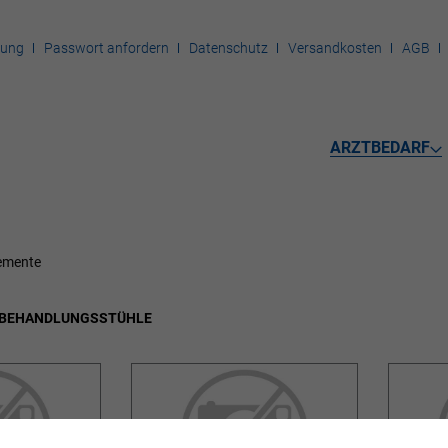
rung
Passwort anfordern
Datenschutz
Versandkosten
AGB
ARZTBEDARF
emente
 BEHANDLUNGSSTÜHLE