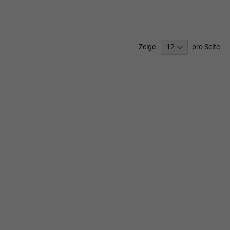
SCHLISTE
WUNSCHLISTE
ZUFÜGEN
HINZUFÜGEN
Zeige
pro Seite