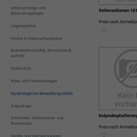
Untersuchungs- und
Seitenschienen 10
Behandlungsliegen
Preis nach Anmeldu
Liegenzubehör
ZUR
Hocker & Untersuchungssitze
WUNSCHLIST
Blutentnahmestühle, Beinstützen &
HINZUFÜGEN
Auftritte
Sichtschutz
Ruhe- und Variationsliegen
Gynäkologische Behandlungsstühle
Kolposkope
Kolposkophalterun
Drehstühle, Wartezimmer- und
Wartestühle
Preis nach Anmeldu
ZUR
Geräte- und Vielzweckwagen