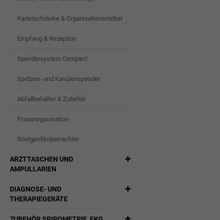
WUNSCHLIST
Karteischränke & Organisationsmöbel
HINZUFÜGEN
Empfang & Rezeption
Spendersystem Compact
Spritzen- und Kanülenspender
Abfallbehälter & Zubehör
Praxisorganisation
Röntgenfilmbetrachter
ARZTTASCHEN UND
AMPULLARIEN
DIAGNOSE- UND
THERAPIEGERÄTE
ZUBEHÖR SPIROMETRIE, EKG,