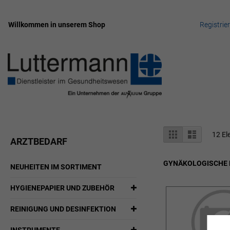
Willkommen in unserem Shop
Registrie
Zum
Inhalt
springen
Anzeigen
Liste
Liste
12
El
ARZTBEDARF
als
GYNÄKOLOGISCHE
NEUHEITEN IM SORTIMENT
HYGIENEPAPIER UND ZUBEHÖR
REINIGUNG UND DESINFEKTION