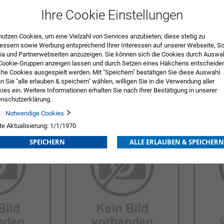
Ihre Cookie Einstellungen
nutzen Cookies, um eine Vielzahl von Services anzubieten, diese stetig zu
essern sowie Werbung entsprechend Ihrer Interessen auf unserer Webseite, So
a und Partnerwebseiten anzuzeigen. Sie können sich die Cookies durch Auswa
Cookie-Gruppen anzeigen lassen und durch Setzen eines Häkchens entscheide
000
Fußstützen 101.44201
Beinhalt
he Cookies ausgespielt werden. Mit "Speichern" bestätigen Sie diese Auswahl.
 Sie "alle erlauben & speichern" wählen, willigen Sie in die Verwendung aller
ng
Preis nach Anmeldung
Preis na
ies ein. Weitere Informationen erhalten Sie nach Ihrer Bestätigung in unserer
nschutzerklärung.
ZUR
ZUR
Notwendige Cookies
E
WUNSCHLISTE
WUN
te Aktualisierung: 1/1/1970
HINZUFÜGEN
HIN
SPEICHERN
ALLE ERLAUBEN & SPEICHERN