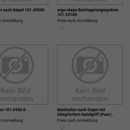
er nach Göpel 101.45500
ergo-steps Beinlagerungssystem
101.23100
ch Anmeldung
Preis nach Anmeldung
ZUR
SCHLISTE
WUNSCHLISTE
ZUFÜGEN
HINZUFÜGEN
en 101.0456.0
Beinhalter nach Göpel mit
integriertem Handgriff (Paar)
101.0457.0
ch Anmeldung
Preis nach Anmeldung
ZUR