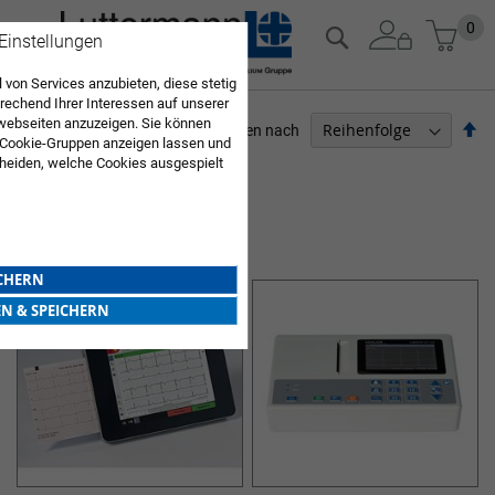
Zum
Mein
0
Suche
 Einstellungen
Inhalt
springen
 von Services anzubieten, diese stetig
echend Ihrer Interessen auf unserer
webseiten anzuzeigen. Sie können
Ab
Sortieren nach
 Cookie-Gruppen anzeigen lassen und
so
heiden, welche Cookies ausgespielt
ARZTBEDARF
Sie diese Auswahl. Wenn Sie "alle
en Sie in die Verwendung aller Cookies
3
Elemente
Sie nach Ihrer Bestätigung in unserer
EKG- GERÄTE SCHILLER
ICHERN
EN & SPEICHERN