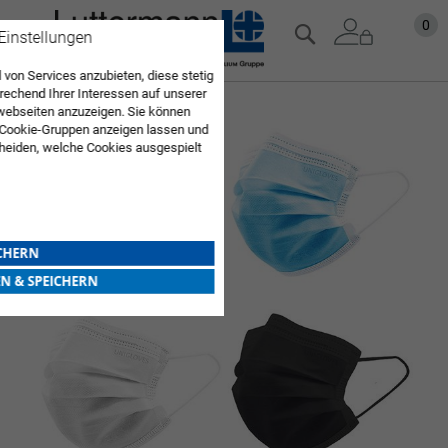
Zum
Mein
0
Suche
 Einstellungen
Inhalt
springen
 von Services anzubieten, diese stetig
echend Ihrer Interessen auf unserer
Zum
webseiten anzuzeigen. Sie können
 Cookie-Gruppen anzeigen lassen und
Ende
heiden, welche Cookies ausgespielt
der
Sie diese Auswahl. Wenn Sie "alle
Bildgalerie
en Sie in die Verwendung aller Cookies
springen
Sie nach Ihrer Bestätigung in unserer
ICHERN
EN & SPEICHERN