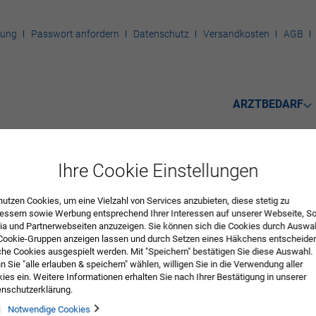
rung
Passwort anfordern
Datenschutz
Versandkosten
AGB
ARZTBEDARF
Ihre Cookie Einstellungen
nutzen Cookies, um eine Vielzahl von Services anzubieten, diese stetig zu
eg-Medikamentenbecher
essern sowie Werbung entsprechend Ihrer Interessen auf unserer Webseite, So
a und Partnerwebseiten anzuzeigen. Sie können sich die Cookies durch Auswa
Cookie-Gruppen anzeigen lassen und durch Setzen eines Häkchens entscheide
est, aus PP, grifffest und stapelbar. Inhalt 25 ml.
he Cookies ausgespielt werden. Mit "Speichern" bestätigen Sie diese Auswahl.
 Sie "alle erlauben & speichern" wählen, willigen Sie in die Verwendung aller
ies ein. Weitere Informationen erhalten Sie nach Ihrer Bestätigung in unserer
nschutzerklärung.
Notwendige Cookies