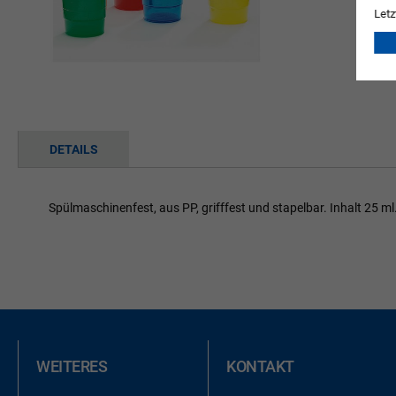
Letz
Zum
Anfang
DETAILS
der
Bildgalerie
springen
Spülmaschinenfest, aus PP, grifffest und stapelbar. Inhalt 25 ml
WEITERES
KONTAKT