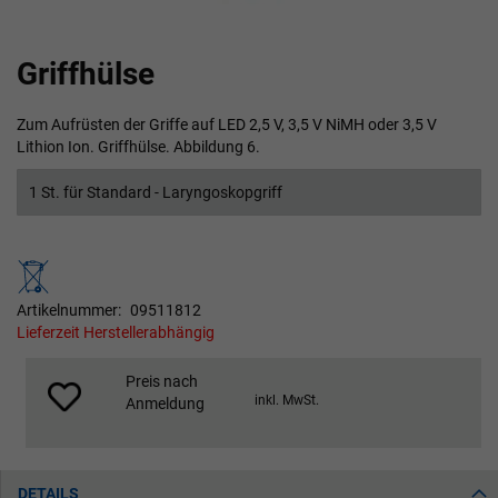
Zum
Griffhülse
Anfang
der
Bildgalerie
Zum Aufrüsten der Griffe auf LED 2,5 V, 3,5 V NiMH oder 3,5 V
springen
Lithion Ion. Griffhülse. Abbildung 6.
1 St. für Standard - Laryngoskopgriff
Artikelnummer
09511812
Lieferzeit Herstellerabhängig
Preis nach
inkl. MwSt.
Anmeldung
DETAILS