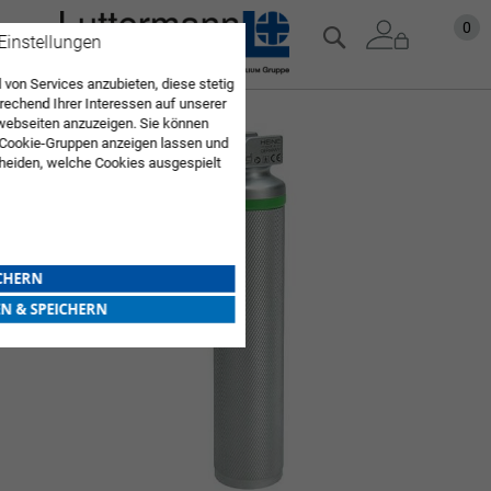
Zum
Mein
0
Suche
 Einstellungen
Inhalt
springen
 von Services anzubieten, diese stetig
echend Ihrer Interessen auf unserer
Zum
webseiten anzuzeigen. Sie können
 Cookie-Gruppen anzeigen lassen und
Ende
heiden, welche Cookies ausgespielt
der
Sie diese Auswahl. Wenn Sie "alle
Bildgalerie
en Sie in die Verwendung aller Cookies
springen
Sie nach Ihrer Bestätigung in unserer
ICHERN
EN & SPEICHERN